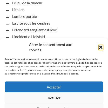
Le jeu de la rumeur
L’italien
L’ombre portée
La cité sous les cendres
L’étendard sanglant est levé
L’incident d’Helsinki
la petite fasciste
Gérer le consentement aux
Toutes les nuances de la nuit
cookies
Loch noir
Pour offrir les meilleures expériences, nous utilisons des technologies telles que les
Que s’obscurcissent le soleil et la lumière
cookies pour stocker et/ou accéder aux informations des terminaux. Le fait de consentir à
ces technologies nous permettra de traiter des données telles que le comportement de
Le silence
navigation ou les ID uniques sur ce site. Vous pouvez accepter, vous opposer ou
paramétrer vos préférences en cliquant sur les boutons ci-dessous.
La meute
Accepter
Refuser
MENTIONS LÉGALES