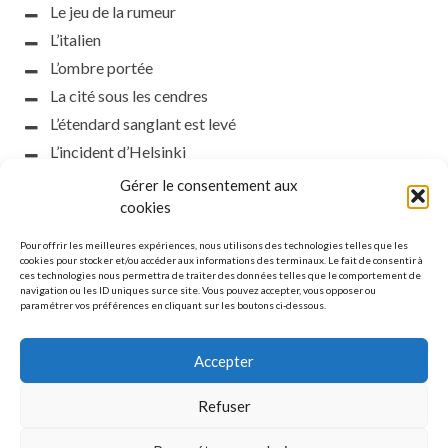
Le jeu de la rumeur
L’italien
L’ombre portée
La cité sous les cendres
L’étendard sanglant est levé
L’incident d’Helsinki
la petite fasciste
Gérer le consentement aux
Toutes les nuances de la nuit
cookies
Loch noir
Pour offrir les meilleures expériences, nous utilisons des technologies telles que les
Que s’obscurcissent le soleil et la lumière
cookies pour stocker et/ou accéder aux informations des terminaux. Le fait de consentir à
ces technologies nous permettra de traiter des données telles que le comportement de
Le silence
navigation ou les ID uniques sur ce site. Vous pouvez accepter, vous opposer ou
paramétrer vos préférences en cliquant sur les boutons ci-dessous.
La meute
Accepter
Refuser
MENTIONS LÉGALES