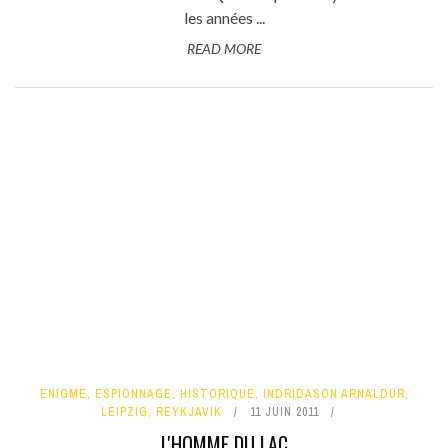
les années ...
READ MORE
ENIGME
,
ESPIONNAGE
,
HISTORIQUE
,
INDRIDASON ARNALDUR
,
LEIPZIG
,
REYKJAVIK
11 JUIN 2011
L'HOMME DU LAC