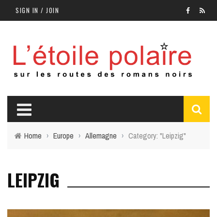
SIGN IN / JOIN
Home
›
Europe
›
Allemagne
›
Category: "Leipzig"
LEIPZIG