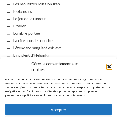
Les mouettes Mission Iran
Flots noirs
Le jeu de la rumeur
L’italien
L’ombre portée
La cité sous les cendres
L’étendard sanglant est levé
L’incident d’Helsinki
la petite fasciste
Gérer le consentement aux
Toutes les nuances de la nuit
cookies
Loch noir
Pour offrir les meilleures expériences, nous utilisons des technologies telles que les
Que s’obscurcissent le soleil et la lumière
cookies pour stocker et/ou accéder aux informations des terminaux. Le fait de consentir à
ces technologies nous permettra de traiter des données telles que le comportement de
Le silence
navigation ou les ID uniques sur ce site. Vous pouvez accepter, vous opposer ou
paramétrer vos préférences en cliquant sur les boutons ci-dessous.
La meute
Accepter