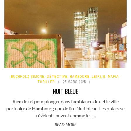
BUCHHOLZ SIMONE
,
DÉTECTIVE
,
HAMBOURG
,
LEIPZIG
,
MAFIA
,
THRILLER
25 MARS 2025
NUIT BLEUE
Rien de tel pour plonger dans l’ambiance de cette ville
portuaire de Hambourg que de lire Nuit bleue. Les polars se
révèlent souvent comme les ...
READ MORE