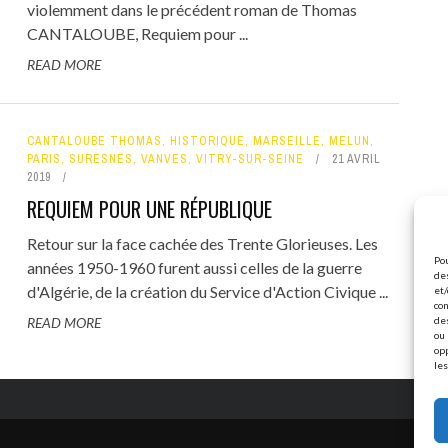
violemment dans le précédent roman de Thomas
CANTALOUBE, Requiem pour ...
READ MORE
CANTALOUBE THOMAS
,
HISTORIQUE
,
MARSEILLE
,
MELUN
,
PARIS
,
SURESNES
,
VANVES
,
VITRY-SUR-SEINE
21 AVRIL
2019
REQUIEM POUR UNE RÉPUBLIQUE
Retour sur la face cachée des Trente Glorieuses. Les
Pou
années 1950-1960 furent aussi celles de la guerre
des
d'Algérie, de la création du Service d'Action Civique ...
et/
con
READ MORE
de
ou 
op
les