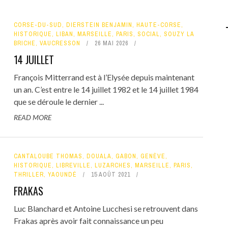
CORSE-DU-SUD
,
DIERSTEIN BENJAMIN
,
HAUTE-CORSE
,
HISTORIQUE
,
LIBAN
,
MARSEILLE
,
PARIS
,
SOCIAL
,
SOUZY LA
BRICHE
,
VAUCRESSON
26 MAI 2026
14 JUILLET
François Mitterrand est à l’Elysée depuis maintenant
un an. C’est entre le 14 juillet 1982 et le 14 juillet 1984
que se déroule le dernier ...
READ MORE
CANTALOUBE THOMAS
,
DOUALA
,
GABON
,
GENÈVE
,
HISTORIQUE
,
LIBREVILLE
,
LUZARCHES
,
MARSEILLE
,
PARIS
,
THRILLER
,
YAOUNDÉ
15 AOÛT 2021
FRAKAS
Luc Blanchard et Antoine Lucchesi se retrouvent dans
Frakas après avoir fait connaissance un peu