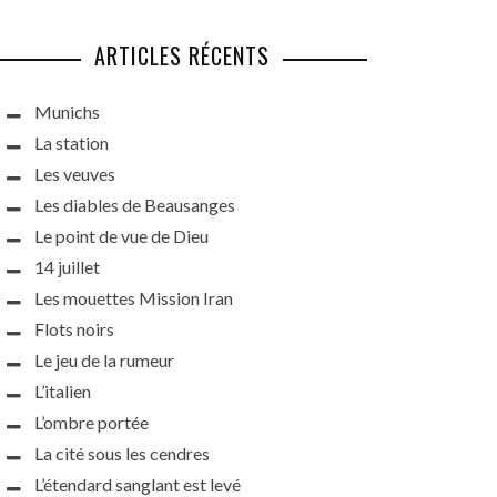
ARTICLES RÉCENTS
Munichs
La station
Les veuves
Les diables de Beausanges
Le point de vue de Dieu
14 juillet
Les mouettes Mission Iran
Flots noirs
Le jeu de la rumeur
L’italien
L’ombre portée
La cité sous les cendres
L’étendard sanglant est levé