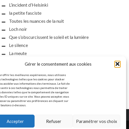
L’incident d’Helsinki
la petite fasciste
Toutes les nuances de la nuit
Loch noir
Que s’obscurcissent le soleil et la lumière
Le silence
La meute
Gérer le consentement aux cookies
r offrir les meilleures expériences, nous utilisons
 technologies telles que les cookies pour stocker
ou accéder aux informations des terminaux. Le fait de
sentir à ces technologies nous permettra de traiter
s données telles que le comportement de navigation
les ID uniques sur ce site. Vous pouvez accepter, vous
poser ou paramétrer vos préférences en cliquant sur
 boutons ci-dessous.
Accepter
Refuser
Paramétrer vos choix
© Copyright L'étoile polaire. All rights reserved.