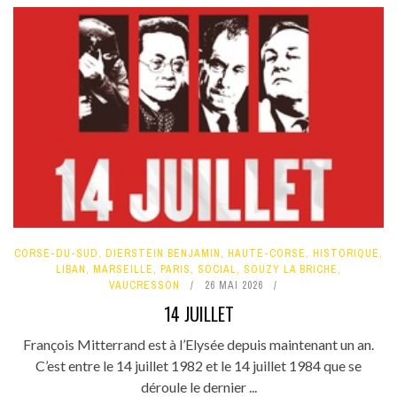
CORSE-DU-SUD
,
DIERSTEIN BENJAMIN
,
HAUTE-CORSE
,
HISTORIQUE
,
LIBAN
,
MARSEILLE
,
PARIS
,
SOCIAL
,
SOUZY LA BRICHE
,
VAUCRESSON
26 MAI 2026
14 JUILLET
François Mitterrand est à l’Elysée depuis maintenant un an.
C’est entre le 14 juillet 1982 et le 14 juillet 1984 que se
déroule le dernier ...