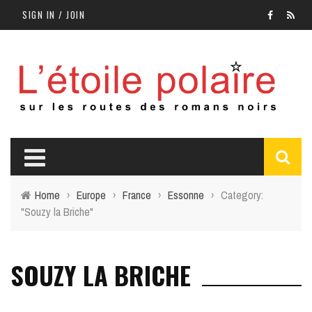
SIGN IN / JOIN
Home
›
Europe
›
France
›
Essonne
›
Category:
"Souzy la Briche"
SOUZY LA BRICHE