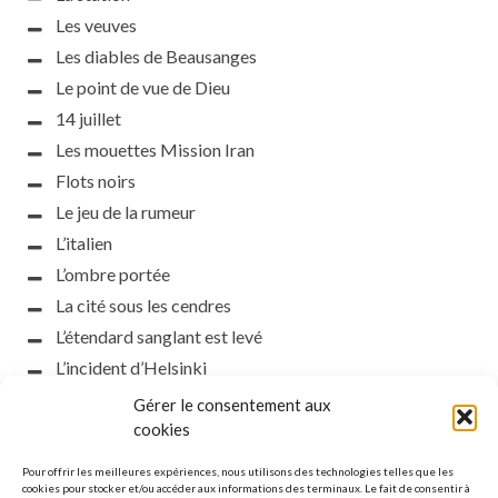
Les veuves
Les diables de Beausanges
Le point de vue de Dieu
14 juillet
Les mouettes Mission Iran
Flots noirs
Le jeu de la rumeur
L’italien
L’ombre portée
La cité sous les cendres
L’étendard sanglant est levé
L’incident d’Helsinki
la petite fasciste
Gérer le consentement aux
cookies
Toutes les nuances de la nuit
Loch noir
Pour offrir les meilleures expériences, nous utilisons des technologies telles que les
cookies pour stocker et/ou accéder aux informations des terminaux. Le fait de consentir à
Que s’obscurcissent le soleil et la lumière