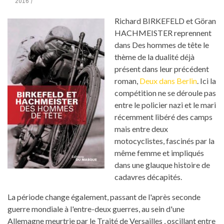
2016
Richard BIRKEFELD et Göran
HACHMEISTER reprennent
dans Des hommes de tête le
thème de la dualité déjà
présent dans leur précédent
roman,
Deux dans Berlin
. Ici la
compétition ne se déroule pas
entre le policier nazi et le mari
récemment libéré des camps
mais entre deux
motocyclistes, fascinés par la
même femme et impliqués
dans une glauque histoire de
cadavres décapités.
La période change également, passant de l'après seconde
guerre mondiale à l'entre-deux guerres, au sein d'une
Allemagne meurtrie par le Traité de Versailles , oscillant entre