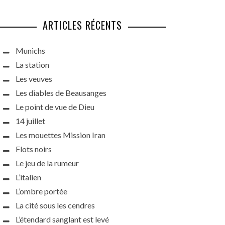
ARTICLES RÉCENTS
Munichs
La station
Les veuves
Les diables de Beausanges
Le point de vue de Dieu
14 juillet
Les mouettes Mission Iran
Flots noirs
Le jeu de la rumeur
L’italien
L’ombre portée
La cité sous les cendres
L’étendard sanglant est levé