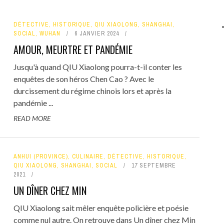
DÉTECTIVE
,
HISTORIQUE
,
QIU XIAOLONG
,
SHANGHAI
,
SOCIAL
,
WUHAN
6 JANVIER 2024
AMOUR, MEURTRE ET PANDÉMIE
Jusqu'à quand QIU Xiaolong pourra-t-il conter les
enquêtes de son héros Chen Cao ? Avec le
durcissement du régime chinois lors et après la
pandémie ...
READ MORE
ANHUI (PROVINCE)
,
CULINAIRE
,
DÉTECTIVE
,
HISTORIQUE
,
QIU XIAOLONG
,
SHANGHAI
,
SOCIAL
17 SEPTEMBRE
2021
UN DÎNER CHEZ MIN
QIU Xiaolong sait mêler enquête policière et poésie
comme nul autre. On retrouve dans Un dîner chez Min