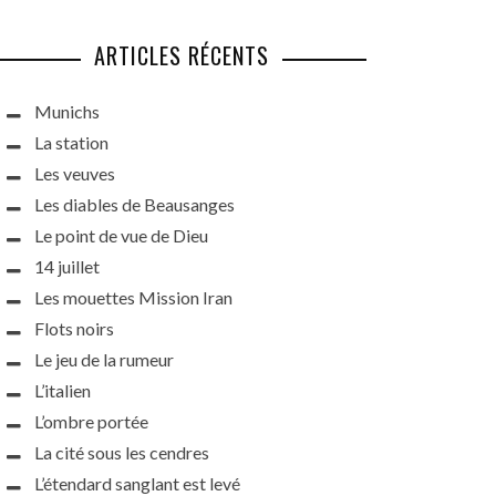
ARTICLES RÉCENTS
Munichs
La station
Les veuves
Les diables de Beausanges
Le point de vue de Dieu
14 juillet
Les mouettes Mission Iran
Flots noirs
Le jeu de la rumeur
L’italien
L’ombre portée
La cité sous les cendres
L’étendard sanglant est levé