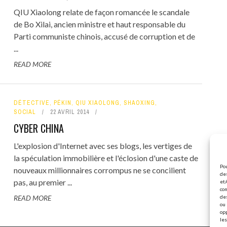
QIU Xiaolong relate de façon romancée le scandale
de Bo Xilai, ancien ministre et haut responsable du
Parti communiste chinois, accusé de corruption et de
...
READ MORE
DÉTECTIVE
,
PÉKIN
,
QIU XIAOLONG
,
SHAOXING
,
SOCIAL
22 AVRIL 2014
CYBER CHINA
L'explosion d'Internet avec ses blogs, les vertiges de
la spéculation immobilière et l'éclosion d'une caste de
Pou
nouveaux millionnaires corrompus ne se concilient
des
pas, au premier ...
et/
con
READ MORE
de
ou 
op
les