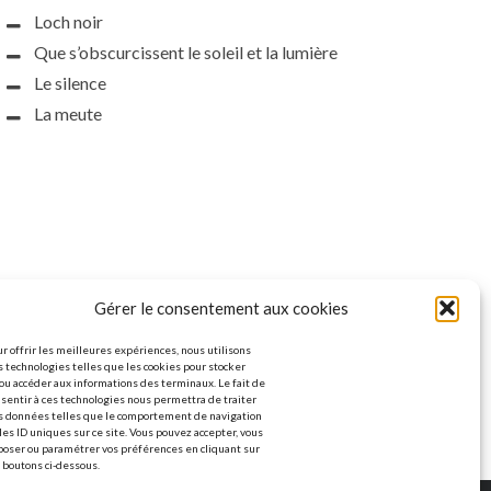
Loch noir
Que s’obscurcissent le soleil et la lumière
Le silence
La meute
Gérer le consentement aux cookies
r offrir les meilleures expériences, nous utilisons
 technologies telles que les cookies pour stocker
ou accéder aux informations des terminaux. Le fait de
sentir à ces technologies nous permettra de traiter
s données telles que le comportement de navigation
les ID uniques sur ce site. Vous pouvez accepter, vous
poser ou paramétrer vos préférences en cliquant sur
 boutons ci-dessous.