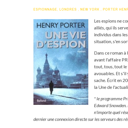
ESPIONNAGE
,
LONDRES
,
NEW YORK
,
PORTER HEN
Les espions ne con
alliés, qui ils ser
individus dans les 
situation, s'en so
Dans ce roman à 
avant l'affaire P
tout, tous, tout 
avouables. Et s'il
sache. Écrit en 2
la Une de l'actuali
* le programme Pri
Edward Snowden. Il
n'importe quel rés
dernier une connexion directe sur les serveurs des r