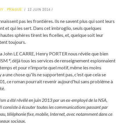
RY
,
PRAGUE
12 JUIN 2014
naissent pas les frontières. Ils ne savent plus qui sont leurs
vent et qui les sert. Dans cet imbroglio, seuls quelques
hautes sphères tirent les ficelles, et, quelque soit leur
rtent toujours.
la John LE CARRE, Henry PORTER nous révèle que bien
RISM *, déjà tous les services de renseignement espionnaient
le temps et pour n'importe quel motif, même les moins
 y a une chose qu'ils ne supportent pas, c'est que cela se
001, ce roman pourrait revenir aujourd'hui sans problème à
té.
sm a été révélé en juin 2013 par un ex-employé de la NSA,
 consiste à écouter toutes les communications passant par
eau, téléphonie fixe, mobile, Internet, avec notamment dans ce
éseaux sociaux.