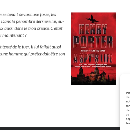
 se tenait devant une fosse, les
. Dans la pénombre derrière lui, au-
x aussi dans le trou creusé. C'était
il maintenant ?
té de le tuer. Il lui fallait aussi
jeune homme qui prétendait être son
Pou
des
et/
con
de
ou 
op
les