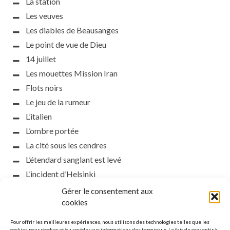
La station
Les veuves
Les diables de Beausanges
Le point de vue de Dieu
14 juillet
Les mouettes Mission Iran
Flots noirs
Le jeu de la rumeur
L’italien
L’ombre portée
La cité sous les cendres
L’étendard sanglant est levé
L’incident d’Helsinki
la petite fasciste
Gérer le consentement aux
Toutes les nuances de la nuit
cookies
Loch noir
Pour offrir les meilleures expériences, nous utilisons des technologies telles que les
cookies pour stocker et/ou accéder aux informations des terminaux. Le fait de consentir à