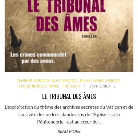
CARRISI DONATO
,
KIEV
,
MEXICO
,
MILAN
,
PARIS
,
PRIPIAT
(TCHERNOBYL)
,
ROME
,
THRILLER
5 AVRIL 2014
LE TRIBUNAL DES ÂMES
L'exploitation du thème des archives secrètes du Vatican et de
l'activité des ordres clandestins de L’Église - ici la
Pénitencerie - est au cœur du ...
READ MORE