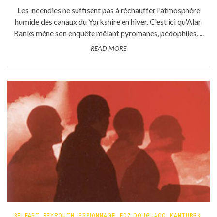
Les incendies ne suffisent pas à réchauffer l'atmosphère
humide des canaux du Yorkshire en hiver. C'est ici qu'Alan
Banks mène son enquête mêlant pyromanes, pédophiles, ...
READ MORE
BELFAST
,
BEYROUTH
,
ESPIONNAGE
,
FOZ DO IGUACO
,
KANTUBEK
,