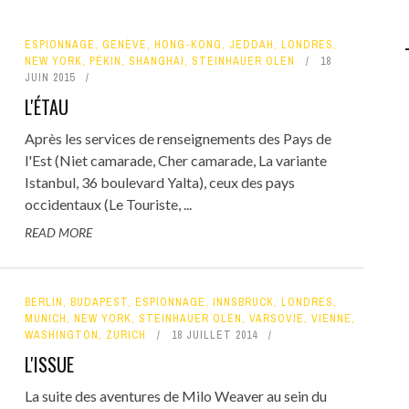
ESPIONNAGE
,
GENÈVE
,
HONG-KONG
,
JEDDAH
,
LONDRES
,
NEW YORK
,
PÉKIN
,
SHANGHAI
,
STEINHAUER OLEN
18
JUIN 2015
L'ÉTAU
Après les services de renseignements des Pays de
l'Est (Niet camarade, Cher camarade, La variante
Istanbul, 36 boulevard Yalta), ceux des pays
occidentaux (Le Touriste, ...
READ MORE
BERLIN
,
BUDAPEST
,
ESPIONNAGE
,
INNSBRUCK
,
LONDRES
,
MUNICH
,
NEW YORK
,
STEINHAUER OLEN
,
VARSOVIE
,
VIENNE
,
WASHINGTON
,
ZURICH
18 JUILLET 2014
L'ISSUE
La suite des aventures de Milo Weaver au sein du