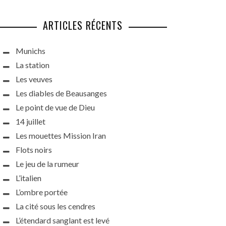
ARTICLES RÉCENTS
Munichs
La station
Les veuves
Les diables de Beausanges
Le point de vue de Dieu
14 juillet
Les mouettes Mission Iran
Flots noirs
Le jeu de la rumeur
L’italien
L’ombre portée
La cité sous les cendres
L’étendard sanglant est levé