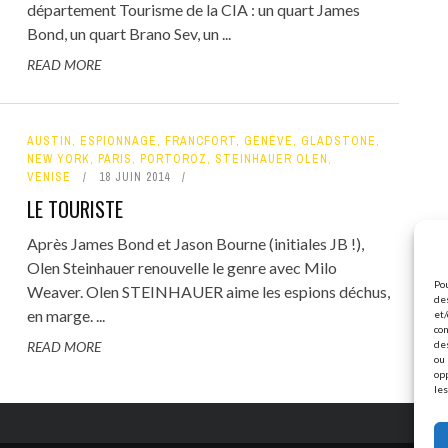
département Tourisme de la CIA : un quart James
Bond, un quart Brano Sev, un ...
READ MORE
AUSTIN
,
ESPIONNAGE
,
FRANCFORT
,
GENÈVE
,
GLADSTONE
,
NEW YORK
,
PARIS
,
PORTOROZ
,
STEINHAUER OLEN
,
VENISE
18 JUIN 2014
LE TOURISTE
Après James Bond et Jason Bourne (initiales JB !),
Olen Steinhauer renouvelle le genre avec Milo
Pou
Weaver. Olen STEINHAUER aime les espions déchus,
des
en marge. ...
et/
con
READ MORE
de
ou 
op
les