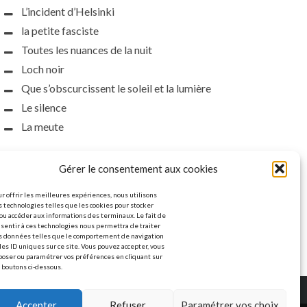
L’incident d’Helsinki
la petite fasciste
Toutes les nuances de la nuit
Loch noir
Que s’obscurcissent le soleil et la lumière
Le silence
La meute
Gérer le consentement aux cookies
r offrir les meilleures expériences, nous utilisons
 technologies telles que les cookies pour stocker
ou accéder aux informations des terminaux. Le fait de
sentir à ces technologies nous permettra de traiter
s données telles que le comportement de navigation
les ID uniques sur ce site. Vous pouvez accepter, vous
poser ou paramétrer vos préférences en cliquant sur
 boutons ci-dessous.
Accepter
Refuser
Paramétrer vos choix