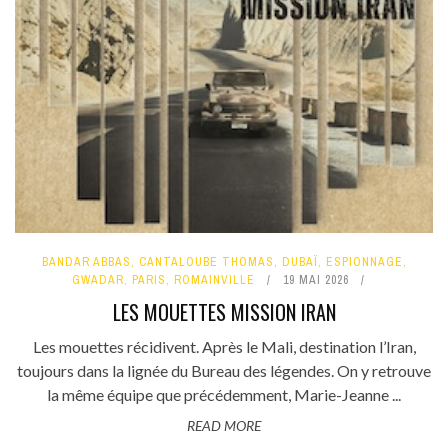
BANDAR ABBAS
,
CANTALOUBE THOMAS
,
DUBAÏ
,
ESPIONNAGE
,
GWADAR
,
PARIS
,
ROMAINVILLE
19 MAI 2026
LES MOUETTES MISSION IRAN
Les mouettes récidivent. Après le Mali, destination l’Iran,
toujours dans la lignée du Bureau des légendes. On y retrouve
la même équipe que précédemment, Marie-Jeanne ...
READ MORE