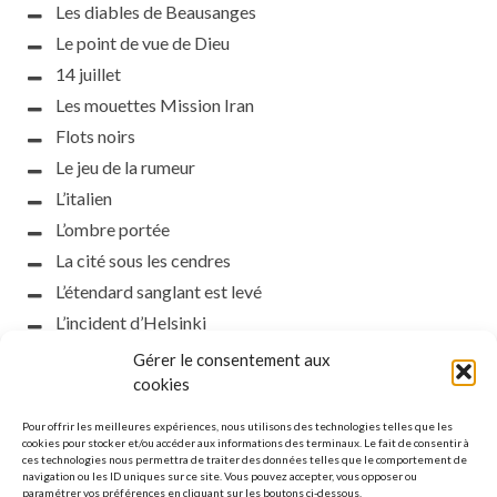
Les diables de Beausanges
Le point de vue de Dieu
14 juillet
Les mouettes Mission Iran
Flots noirs
Le jeu de la rumeur
L’italien
L’ombre portée
La cité sous les cendres
L’étendard sanglant est levé
L’incident d’Helsinki
la petite fasciste
Gérer le consentement aux
cookies
Toutes les nuances de la nuit
Loch noir
Pour offrir les meilleures expériences, nous utilisons des technologies telles que les
cookies pour stocker et/ou accéder aux informations des terminaux. Le fait de consentir à
Que s’obscurcissent le soleil et la lumière
ces technologies nous permettra de traiter des données telles que le comportement de
Le silence
navigation ou les ID uniques sur ce site. Vous pouvez accepter, vous opposer ou
paramétrer vos préférences en cliquant sur les boutons ci-dessous.