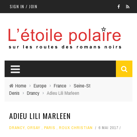
SIGN IN / JOIN
Home
›
Europe
›
France
›
Seine-St
Denis
›
Drancy
›
Adieu Lili Marleen
ADIEU LILI MARLEEN
DRANCY
,
ORSAY
,
PARIS
,
ROUX CHRISTIAN
6 MAI 2017