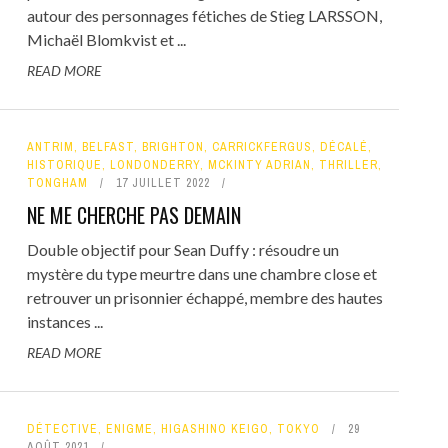
autour des personnages fétiches de Stieg LARSSON,
Michaël Blomkvist et ...
READ MORE
ANTRIM
,
BELFAST
,
BRIGHTON
,
CARRICKFERGUS
,
DÉCALÉ
,
HISTORIQUE
,
LONDONDERRY
,
MCKINTY ADRIAN
,
THRILLER
,
TONGHAM
17 JUILLET 2022
NE ME CHERCHE PAS DEMAIN
Double objectif pour Sean Duffy : résoudre un
mystère du type meurtre dans une chambre close et
retrouver un prisonnier échappé, membre des hautes
instances ...
READ MORE
DÉTECTIVE
,
ENIGME
,
HIGASHINO KEIGO
,
TOKYO
29
AOÛT 2021