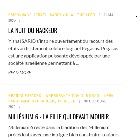
ESPIONNAGE
,
ISRAËL
,
SARID YISHAÏ
,
THRILLER
11 MAI
2025
LA NUIT DU HACKEUR
Yishai SARID s’inspire ouvertement du recours des
états au tristement célèbre logiciel Pegasus. Pegasus
est une application puissante développée par une
société israélienne permettant à ...
READ MORE
GRANDS ESPACES
,
LAGERCRANTZ DAVID
,
MOSCOU
,
NÉPAL
,
SANDHAMM
,
STOCKHOLM
,
THRILLER
30 OCTOBRE
2022
MILLÉNIUM 6 - LA FILLE QUI DEVAIT MOURIR
Millénium 6 reste dans la tradition des Millénium
précédents avec une intrigue bien construite, toujours