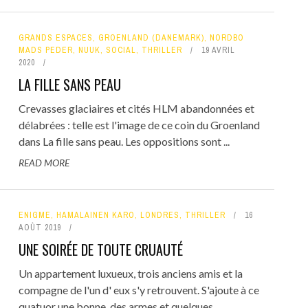
GRANDS ESPACES
,
GROENLAND (DANEMARK)
,
NORDBO
MADS PEDER
,
NUUK
,
SOCIAL
,
THRILLER
19 AVRIL
2020
LA FILLE SANS PEAU
Crevasses glaciaires et cités HLM abandonnées et
délabrées : telle est l'image de ce coin du Groenland
dans La fille sans peau. Les oppositions sont ...
READ MORE
ENIGME
,
HAMALAINEN KARO
,
LONDRES
,
THRILLER
16
AOÛT 2019
UNE SOIRÉE DE TOUTE CRUAUTÉ
Un appartement luxueux, trois anciens amis et la
compagne de l'un d' eux s'y retrouvent. S'ajoute à ce
quatuor une bonne, des armes et quelques ...