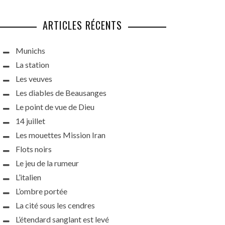
ARTICLES RÉCENTS
Munichs
La station
Les veuves
Les diables de Beausanges
Le point de vue de Dieu
14 juillet
Les mouettes Mission Iran
Flots noirs
Le jeu de la rumeur
L’italien
L’ombre portée
La cité sous les cendres
L’étendard sanglant est levé